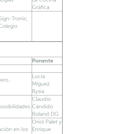
Gráfica
ign-Tronic,
 Colegio
Ponente
Lucía
pero…
Míguez
Rysia
Claudio
posibilidades.
Cándido
Roland DG
Oriol Palet y
lución en los
Enrique