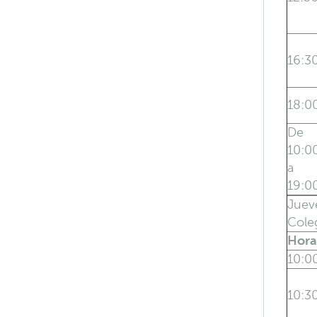
16:3
18:0
De
10:0
a
19:0
Juev
Coleg
Hora
10:0
10:3