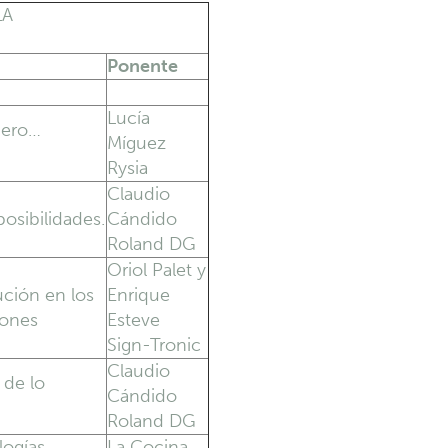
LA
Ponente
Lucía
pero…
Míguez
Rysia
Claudio
posibilidades.
Cándido
Roland DG
Oriol Palet y
lución en los
Enrique
iones
Esteve
Sign-Tronic
Claudio
 de lo
Cándido
Roland DG
logías
La Cocina