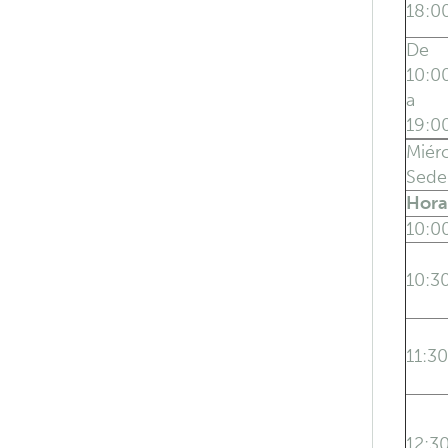
18:0
De
10:0
a
19:0
Miér
Sede
Hora
10:0
10:3
11:30
12:3