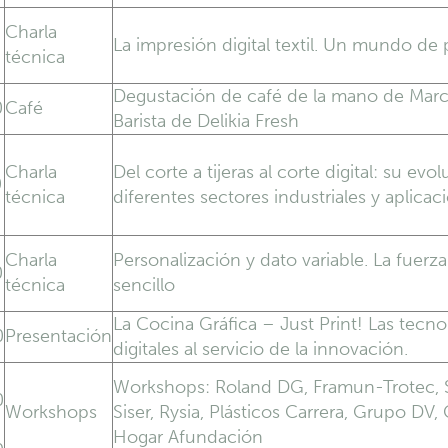
Charla
La impresión digital textil. Un mundo de 
técnica
Degustación de café de la mano de Mar
0
Café
Barista de Delikia Fresh
Charla
Del corte a tijeras al corte digital: su evo
0
técnica
diferentes sectores industriales y aplicac
Charla
Personalización y dato variable. La fuerza
0
técnica
sencillo
La Cocina Gráfica – Just Print! Las tecno
0
Presentación
digitales al servicio de la innovación.
Workshops: Roland DG, Framun-Trotec, S
0
Workshops
Siser, Rysia, Plásticos Carrera, Grupo DV,
Hogar Afundación