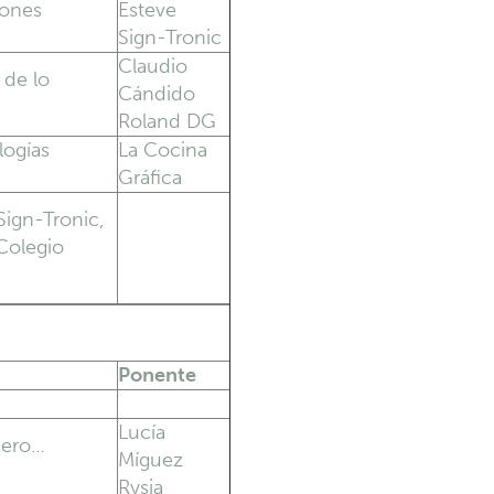
iones
Esteve
Sign-Tronic
Claudio
 de lo
Cándido
Roland DG
logías
La Cocina
Gráfica
ign-Tronic,
 Colegio
Ponente
Lucía
pero…
Míguez
Rysia