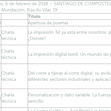
es, 6 de febrero de 2018 – SANTIAGO DE COMPOSTE
Afundación, Rúa do Vilar, 19
Título
0
Apertura de puertas
Charla
La impresión 3d ya está entre nosotros, 
0
técnica
¿Dónde?
Charla
La impresión digital textil. Un mundo de 
técnica
Charla
Del corte a tijeras al corte digital: su evo
0
técnica
diferentes sectores industriales y aplicac
Charla
Personalización y dato variable. La fuerza
0
técnica
sencillo
La Cocina Gráfica – Just Print! Las tecno