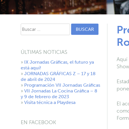
Buscar:
Pr
Ro
ÚLTIMAS NOTICIAS
Aquí 
IX Jornadas Gráficas, el futuro ya
Show 
está aquí!
JORNADAS GRÁFICAS Z – 17 y 18
de abril de 2024
Estad
Programación VII Jornadas Gráficas
ponen
VII Jornadas La Cocina Gráfica – 8
y 9 de febrero de 2023
Visita técnica a Playdesa
El ac
como 
Form
EN FACEBOOK