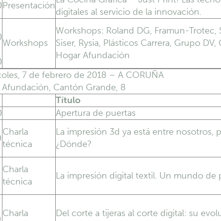
0
Presentación
digitales al servicio de la innovación.
Workshops: Roland DG, Framun-Trotec, S
0
Workshops
Siser, Rysia, Plásticos Carrera, Grupo DV,
Hogar Afundación
0
coles, 7 de febrero de 2018 – A CORUÑA
 Afundación, Cantón Grande, 8
Título
0
Apertura de puertas
Charla
La impresión 3d ya está entre nosotros, 
0
técnica
¿Dónde?
Charla
La impresión digital textil. Un mundo de 
técnica
Charla
Del corte a tijeras al corte digital: su evo
0