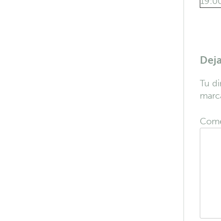
19:0
Dej
Tu di
marc
Come