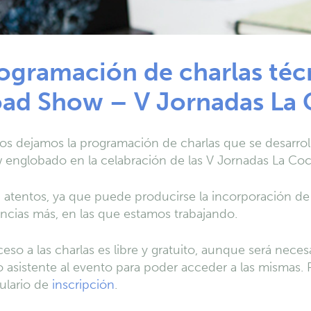
ogramación de charlas técn
ad Show – V Jornadas La 
os dejamos la programación de charlas que se desarroll
englobado en la celabración de las V Jornadas La Coci
 atentos, ya que puede producirse la incorporación de
cias más, en las que estamos trabajando.
ceso a las charlas es libre y gratuito, aunque será neces
asistente al evento para poder acceder a las mismas. P
ulario de
inscripción
.