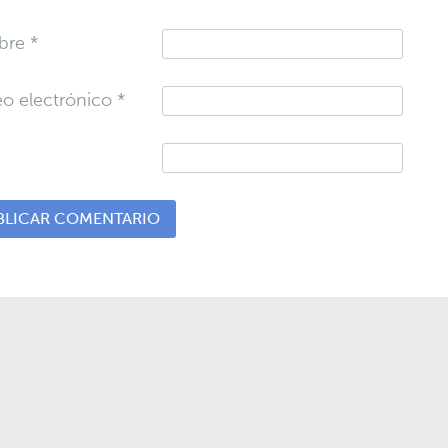
bre
*
eo electrónico
*