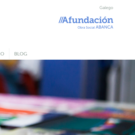
Galego
EO
BLOG