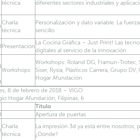
técnica
diferentes sectores industriales y aplicac
Charla
Personalización y dato variable. La fuerza
0
técnica
sencillo
La Cocina Gráfica – Just Print! Las tecno
0
Presentación
digitales al servicio de la innovación.
Workshops: Roland DG, Framun-Trotec, S
0
Workshops
Siser, Rysia, Plásticos Carrera, Grupo DV,
Hogar Afundación
0
es, 8 de febrero de 2018 – VIGO
io Hogar Afundación, Filipinas, 6
Título
0
Apertura de puertas
Charla
La impresión 3d ya está entre nosotros, 
0
técnica
¿Dónde?