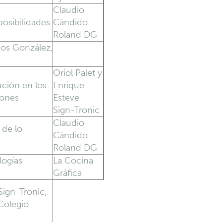
Claudio
posibilidades.
Cándido
Roland DG
cos González,
Oriol Palet y
lución en los
Enrique
iones
Esteve
Sign-Tronic
Claudio
 de lo
Cándido
Roland DG
logías
La Cocina
Gráfica
ign-Tronic,
 Colegio