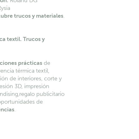
ión.
Roland DG
Rysia
cubre trucos y materiales
.
a textil. Trucos y
ciones prácticas
de
encia térmica textil,
ión de interiores, corte y
resión 3D, impresión
dising,regalo publicitario
 oportunidades de
encias
.