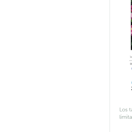
Los t
limit