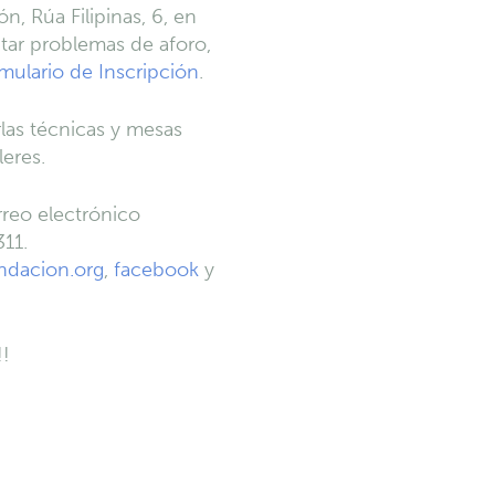
n, Rúa Filipinas, 6, en
itar problemas de aforo,
mulario de Inscripción
.
las técnicas y mesas
leres.
rreo electrónico
311
.
undacion.org
,
facebook
y
!!