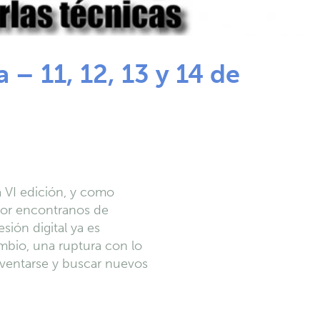
 – 11, 12, 13 y 14 de
a VI edición, y como
por encontranos de
sión digital ya es
mbio, una ruptura con lo
nventarse y buscar nuevos