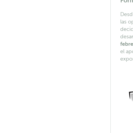
Form
Desde
las 
decid
desar
febr
el ap
exp