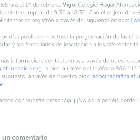
lebrará el 14 de febrero:
Vigo
. Colegio Hogar Afundació
io ininterrumpido de 9:30 a 18:30. Con el objeto de ev
olicitamos se registren a través del siguiente enlace:
For
os días publicaremos toda la programación de las char
das y los formularios de inscripción a los diferentes tal
más información, contáctennos a través de nuestro co
@afundacion.org
, o bien a través del teléfono
986 414 
 supuesto, a través de nuestro blog
lacocinagrafica.af
er
.
mos con vuestra presencia. ¡¡¡No os lo podéis perder!
a un comentario