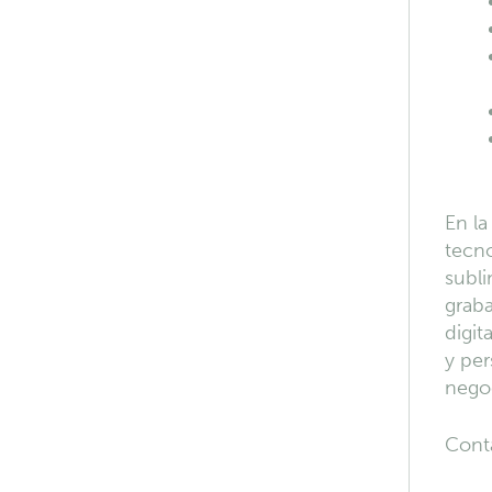
En la
tecno
subli
graba
digit
y per
negoc
Cont