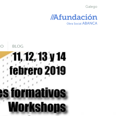
Galego
EO
BLOG