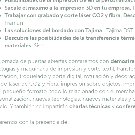
Posibilidades de la Impresión UV en la personalizac
Sácale el máximo a la impresión 3D en tu empresa.
Trabajar con grabado y corte láser CO2 y fibra. Des
Framun
Las soluciones del bordado con Tajima .
Tajima DST
Descubre las posibilidades de la transferencia térmic
materiales.
Siser
 jornada de puertas abiertas contaremos con
demostra
logías y maquinaria de impresión y corte textil, transfer
mación, troquelado y corte digital, rotulación y decorac
do láser de CO2 y Fibra, impresión sobre objetos, imp
al pequeño formato, todo lo relacionado con el merchan
sonalización, nuevas tecnologías, nuevos materiales y
io. Y también se impartirán
charlas técnicas
y
confer
aremos con la presencia de: