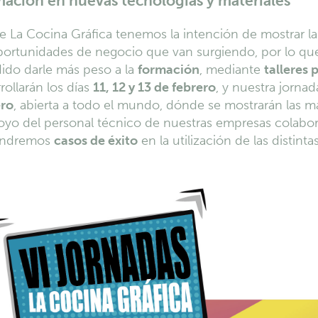
ación en nuevas tecnologías y materiales
 La Cocina Gráfica tenemos la intención de mostrar las
oportunidades de negocio que van surgiendo, por lo q
ido darle más peso a la
formación
, mediante
talleres 
rollarán los días
11, 12 y 13 de febrero
, y nuestra jornad
ero
, abierta a todo el mundo, dónde se mostrarán las
oyo del personal técnico de nuestras empresas colabo
ondremos
casos de éxito
en la utilización de las distint