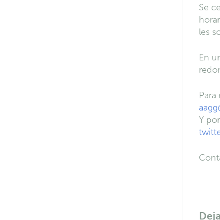
Se ce
horar
les s
En un
redon
Para 
aagg
Y por
twitt
Conta
Dej